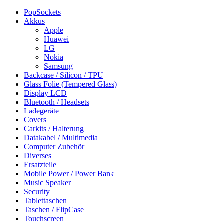
PopSockets
Akkus
Apple
Huawei
LG
Nokia
Samsung
Backcase / Silicon / TPU
Glass Folie (Tempered Glass)
Display LCD
Bluetooth / Headsets
Ladegeräte
Covers
Carkits / Halterung
Datakabel / Multimedia
Computer Zubehör
Diverses
Ersatzteile
Mobile Power / Power Bank
Music Speaker
Security
Tablettaschen
Taschen / FlipCase
Touchscreen