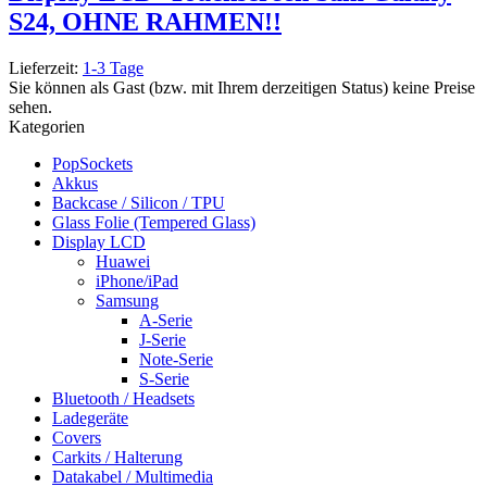
S24, OHNE RAHMEN!!
Lieferzeit:
1-3 Tage
Sie können als Gast (bzw. mit Ihrem derzeitigen Status) keine Preise
sehen.
Kategorien
PopSockets
Akkus
Backcase / Silicon / TPU
Glass Folie (Tempered Glass)
Display LCD
Huawei
iPhone/iPad
Samsung
A-Serie
J-Serie
Note-Serie
S-Serie
Bluetooth / Headsets
Ladegeräte
Covers
Carkits / Halterung
Datakabel / Multimedia