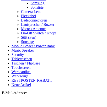
Samsung
Sonstige
Camera Lens
Flexkabel
Ladeconnectoren
Lautsprecher / Buzzer
Micro / Antenne
On-Off Switch / Knopf
Stift (Pen)
Sonstige
Mobile Power / Power Bank
Music Speaker
Security
Tablettaschen
Taschen / FlipCase
Touchscreen
Werbeartikel
Werkzeuge
RESTPOSTEN-RABATT
Neue Artikel
E-Mail-Adresse: