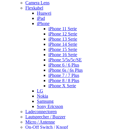
Camera Lens
Flexkabel
Huawei
iPad
iPhone
iPhone 11 Serie
iPhone 12 Serie
iPhone 13 Serie
iPhone 14 Serie
iPhone 15 Serie
iPhone 16 Serie
iPhone 5/5s/5c/SE
iPhone 6 / 6 Plus
iPhone 6s / 6s Plus
iPhone 7 / 7 Plus
iPhone 8 / 8 Plus
iPhone X Serie
LG
Nokia
Samsung
Sony Ericsson
Ladeconnectoren
Lautsprecher / Buzzer
Micro / Antenne
On-Off Switch / Knopf