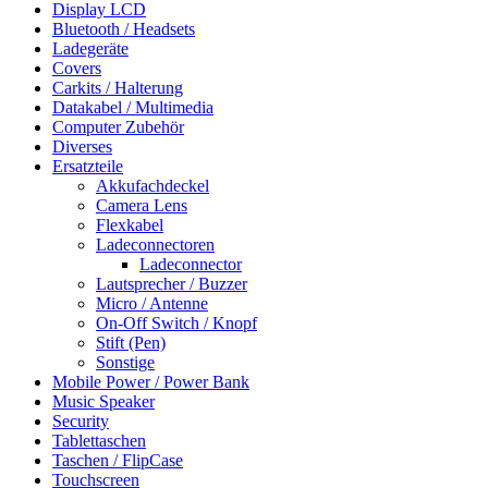
Display LCD
Bluetooth / Headsets
Ladegeräte
Covers
Carkits / Halterung
Datakabel / Multimedia
Computer Zubehör
Diverses
Ersatzteile
Akkufachdeckel
Camera Lens
Flexkabel
Ladeconnectoren
Ladeconnector
Lautsprecher / Buzzer
Micro / Antenne
On-Off Switch / Knopf
Stift (Pen)
Sonstige
Mobile Power / Power Bank
Music Speaker
Security
Tablettaschen
Taschen / FlipCase
Touchscreen