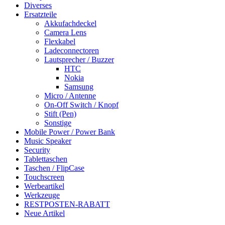
Diverses
Ersatzteile
Akkufachdeckel
Camera Lens
Flexkabel
Ladeconnectoren
Lautsprecher / Buzzer
HTC
Nokia
Samsung
Micro / Antenne
On-Off Switch / Knopf
Stift (Pen)
Sonstige
Mobile Power / Power Bank
Music Speaker
Security
Tablettaschen
Taschen / FlipCase
Touchscreen
Werbeartikel
Werkzeuge
RESTPOSTEN-RABATT
Neue Artikel