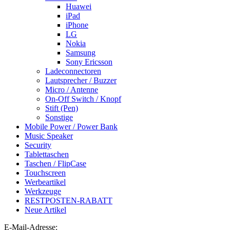
Huawei
iPad
iPhone
LG
Nokia
Samsung
Sony Ericsson
Ladeconnectoren
Lautsprecher / Buzzer
Micro / Antenne
On-Off Switch / Knopf
Stift (Pen)
Sonstige
Mobile Power / Power Bank
Music Speaker
Security
Tablettaschen
Taschen / FlipCase
Touchscreen
Werbeartikel
Werkzeuge
RESTPOSTEN-RABATT
Neue Artikel
E-Mail-Adresse: