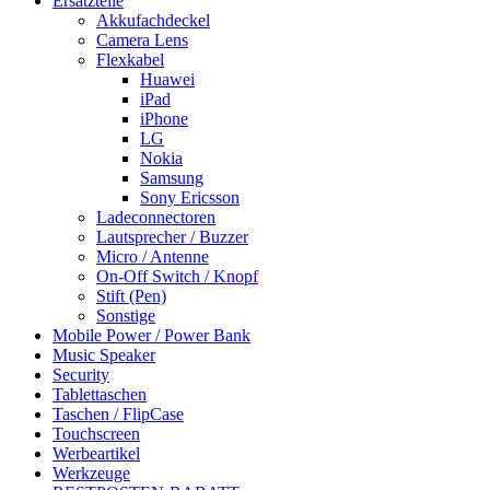
Ersatzteile
Akkufachdeckel
Camera Lens
Flexkabel
Huawei
iPad
iPhone
LG
Nokia
Samsung
Sony Ericsson
Ladeconnectoren
Lautsprecher / Buzzer
Micro / Antenne
On-Off Switch / Knopf
Stift (Pen)
Sonstige
Mobile Power / Power Bank
Music Speaker
Security
Tablettaschen
Taschen / FlipCase
Touchscreen
Werbeartikel
Werkzeuge