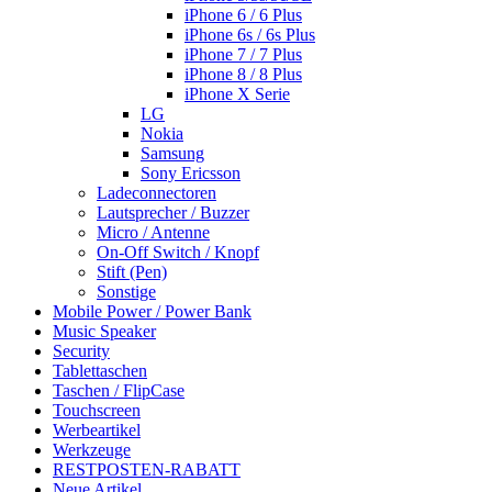
iPhone 6 / 6 Plus
iPhone 6s / 6s Plus
iPhone 7 / 7 Plus
iPhone 8 / 8 Plus
iPhone X Serie
LG
Nokia
Samsung
Sony Ericsson
Ladeconnectoren
Lautsprecher / Buzzer
Micro / Antenne
On-Off Switch / Knopf
Stift (Pen)
Sonstige
Mobile Power / Power Bank
Music Speaker
Security
Tablettaschen
Taschen / FlipCase
Touchscreen
Werbeartikel
Werkzeuge
RESTPOSTEN-RABATT
Neue Artikel