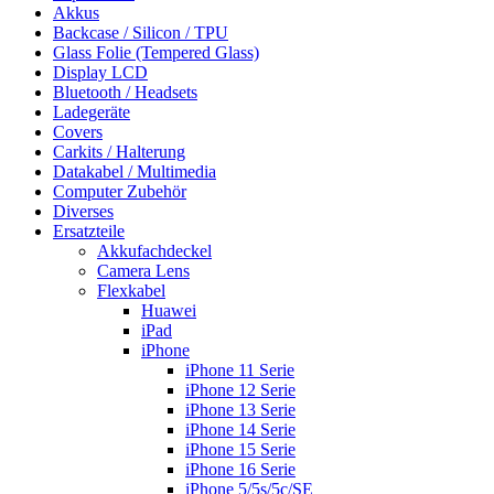
Akkus
Backcase / Silicon / TPU
Glass Folie (Tempered Glass)
Display LCD
Bluetooth / Headsets
Ladegeräte
Covers
Carkits / Halterung
Datakabel / Multimedia
Computer Zubehör
Diverses
Ersatzteile
Akkufachdeckel
Camera Lens
Flexkabel
Huawei
iPad
iPhone
iPhone 11 Serie
iPhone 12 Serie
iPhone 13 Serie
iPhone 14 Serie
iPhone 15 Serie
iPhone 16 Serie
iPhone 5/5s/5c/SE